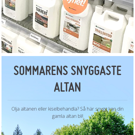
SOMMARENS SNYGGASTE
ALTAN
Olja altanen eller kiselbehandla? Så här snygg kan din
gamla altan bli!