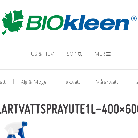
HUS & HEM
SÖK
MER
ätt
Alg & Mögel
Taktvätt
Målartvätt
F
ARTVATTSPRAYUTE1L-400×60