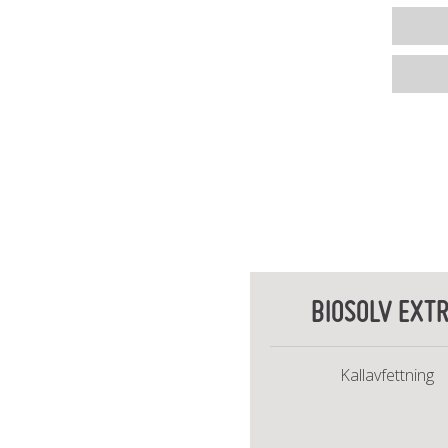
BIOSOLV EXT
Kallavfettning