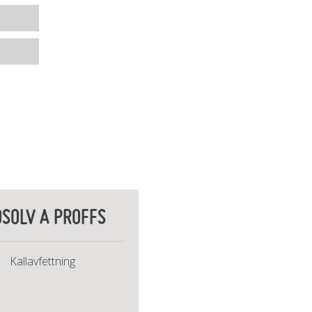
OSOLV A PROFFS
Kallavfettning