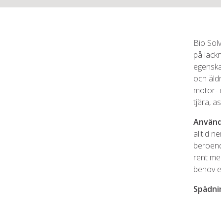
Bio Solv
på lack
egenskap
och äld
motor- o
tjära, a
Använd
alltid n
beroend
rent med
behov e
Spädni