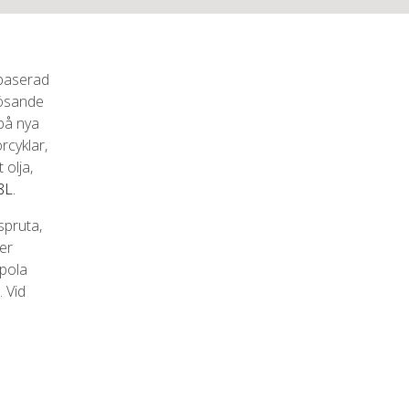
 baserad
lösande
 på nya
rcyklar,
 olja,
8L.
spruta,
ter
Spola
. Vid