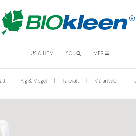
HUS & HEM
SÖK
MER
ätt
Alg & Mögel
Taktvätt
Målartvätt
F