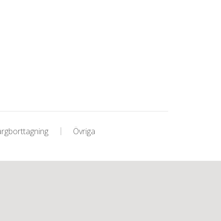
ärgborttagning
Övriga