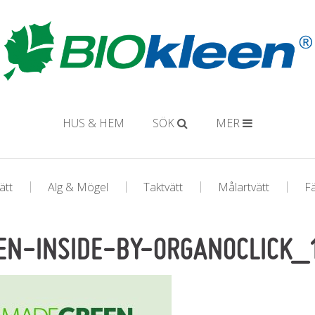
HUS & HEM
SÖK
MER
ätt
Alg & Mögel
Taktvätt
Målartvätt
F
EN-INSIDE-BY-ORGANOCLICK_