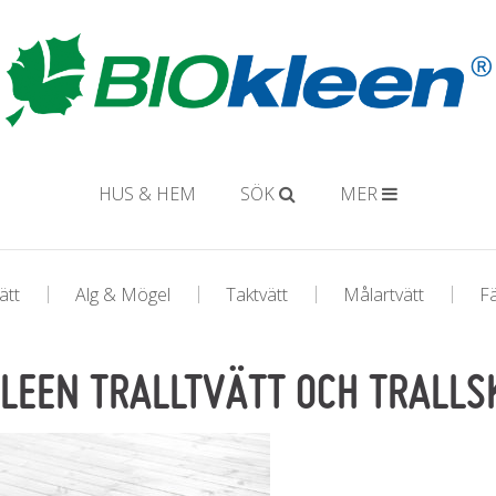
HUS & HEM
SÖK
MER
ätt
Alg & Mögel
Taktvätt
Målartvätt
F
KLEEN TRALLTVÄTT OCH TRALLS