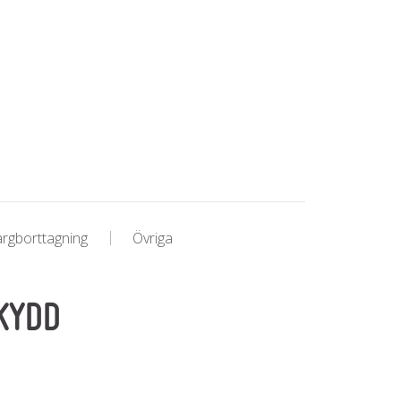
ärgborttagning
Övriga
KYDD