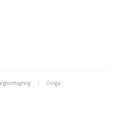
ärgborttagning
Övriga