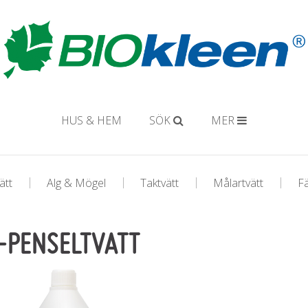
HUS & HEM
SÖK
MER
ätt
Alg & Mögel
Taktvätt
Målartvätt
F
-PENSELTVATT